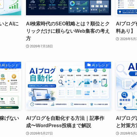
いとAIに
AI検索時代のSEO戦略とは？順位とク
AIブロ
リックだけに頼らないWeb集客の考え
料あり】
方
2026年5月
2026年7月18日
AIトレンド
AIトレンド
｜稼げない
AIブログを自動化する方法｜記事作
AIブログ
成〜WordPress投稿まで解説
と対策方
2026年5月27日
2026年5月