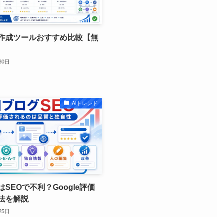
グ作成ツールおすすめ比較【無
30日
AIトレンド
はSEOで不利？Google評価
法を解説
25日