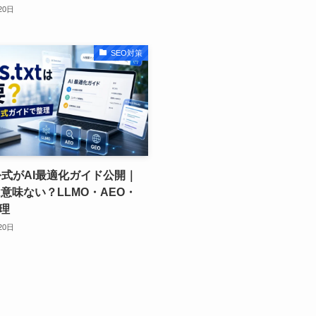
20日
SEO対策
e公式がAI最適化ガイド公開｜
xtは意味ない？LLMO・AEO・
整理
20日